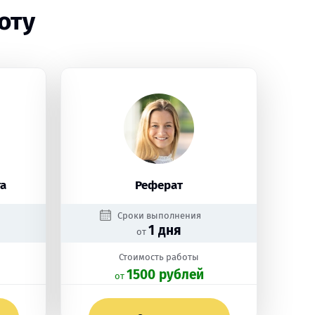
оту
а
Реферат
Сроки выполнения
1 дня
от
Стоимость работы
1500 рублей
oт