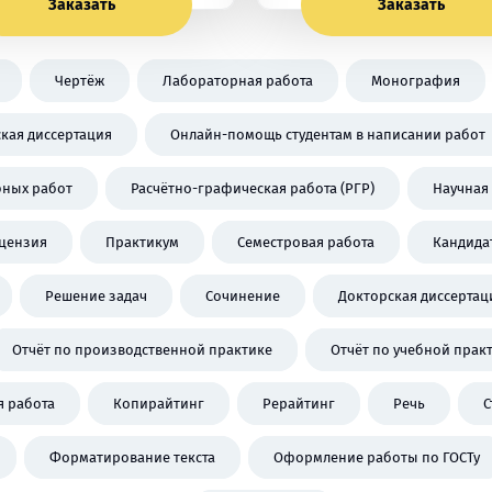
Заказать
Заказать
Чертёж
Лабораторная работа
Монография
кая диссертация
Онлайн-помощь студентам в написании работ
бных работ
Расчётно-графическая работа (РГР)
Научная 
цензия
Практикум
Семестровая работа
Кандида
Решение задач
Сочинение
Докторская диссертац
Отчёт по производственной практике
Отчёт по учебной прак
 работа
Копирайтинг
Рерайтинг
Речь
С
Форматирование текста
Оформление работы по ГОСТу